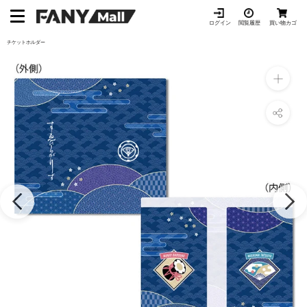
ス
キ
ログイン
閲覧履歴
買い物カゴ
ッ
チケットホルダー
プ
し
て
コ
ン
テ
ン
ツ
に
移
動
す
る