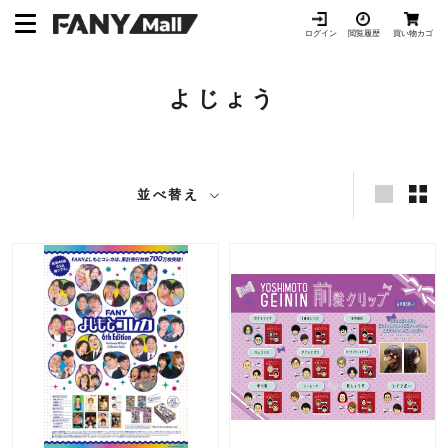
ス
キ
ログイン
閲覧履歴
買い物カゴ
ッ
プ
よじょう
し
て
コ
ン
テ
並べ替え
ン
ツ
に
移
動
す
る