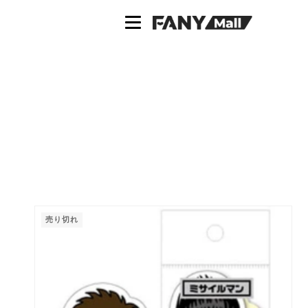
ス
キ
ッ
プ
し
て
コ
ン
テ
ン
ツ
に
移
動
売り切れ
す
る