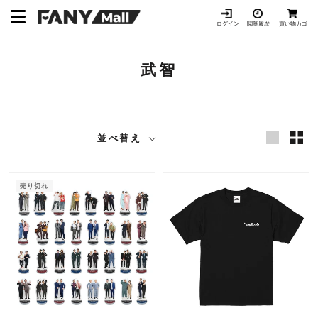
ス
キ
ログイン
閲覧履歴
買い物カゴ
ッ
プ
武智
し
て
コ
ン
テ
並べ替え
ン
ツ
に
売り切れ
移
動
す
る