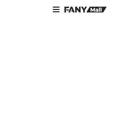
ス
キ
ッ
プ
し
て
コ
ン
テ
ン
ツ
に
移
動
す
る