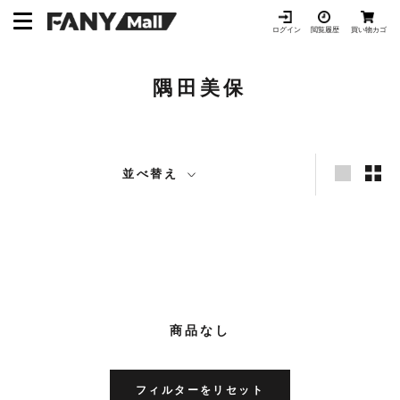
ス
キ
ログイン
閲覧履歴
買い物カゴ
ッ
プ
隅田美保
し
て
コ
ン
テ
並べ替え
ン
ツ
に
移
動
す
る
商品なし
フィルターをリセット