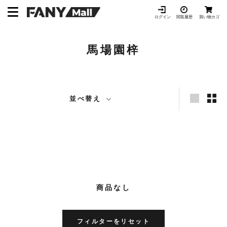
ス
キ
ログイン
閲覧履歴
買い物カゴ
ッ
プ
馬場園梓
し
て
コ
ン
テ
並べ替え
ン
ツ
に
移
動
す
る
商品なし
フィルターをリセット