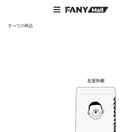
ス
キ
ッ
プ
すべての商品
し
て
コ
ン
テ
ン
ツ
に
移
動
す
る