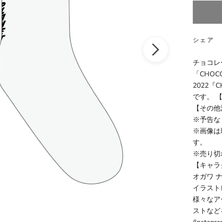
シェア
チョコレ
「CHOCO
2022
です。 【
【その他
※予告な
※画像は
す。
※売り切
【キャラ
オガワ 
イラスト
様々なア
ストなど