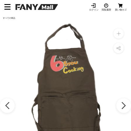
ス
キ
ログイン
閲覧履歴
買い物カゴ
ッ
すべての商品
プ
し
て
コ
ン
テ
ン
ツ
に
移
動
す
る