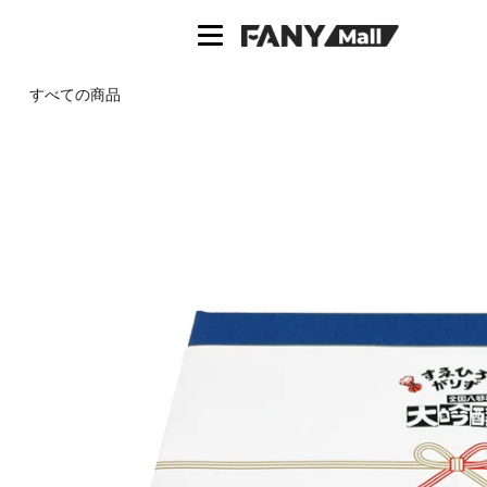
ス
キ
ッ
プ
すべての商品
し
て
コ
ン
テ
ン
ツ
に
移
動
す
る