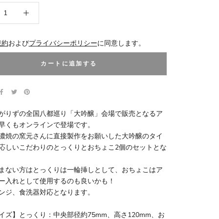
規約
および
プライバシーポリシー
に同意します。
カートに追加する
がりずの全国八都巡り「大吟醸」会場で販売となるア
早くもオンラインで登場です。
濃焼の窯元さんに直接製作をお願いした大吟醸のタイ
応しいこだわりのとっくりとおちょこ2個のセットとな
まない方はとっくりは一輪挿しとして、おちょこはア
ー入れとして使用するのも良いかも！
ンジ、食洗器対応となります。
イズ】とっくり：中央部径約75mm、高さ120mm、お