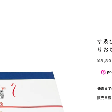
すゑ
りお
¥8,8
発送まで
販売日程：