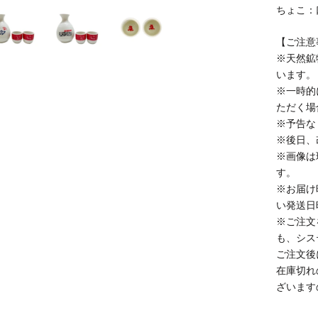
ちょこ：
【ご注意
※天然鉱
います。
※一時的
ただく場
※予告な
※後日、
※画像は
す。
※お届け
い発送日
※ご注文
も、シス
ご注文後
在庫切れ
ざいます