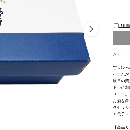
利用
シェア
すゑひろ
イテムが
岐阜の美
トルに相
ります。
お酒を飲
クセサリ
※電子レ
【商品サ