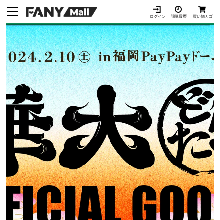
ス
キ
ログイン
閲覧履歴
買い物カゴ
ッ
プ
し
て
コ
ン
テ
ン
ツ
に
移
動
す
る