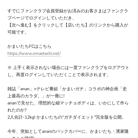
すでにファンクラブ会員登録がお済みのお客さまはファンクラ
ブページでログインしていただき、
【次へ進む】をクリックして【店いたち】のリンクから購入が
可能です。
かまいたちFCはこちら
https://www.omaetachi.net/
※ 上手く表示されない場合には一度ファンクラブをログアウト
し、再度ログインしていただくことで表示されます。
雑誌「anan」×テレビ番組「かまいガチ」コラボの神企画「史
上最高のカラダ。」が一冊に!
ananで見せた、理想的な細マッチョボディは、いかにして作ら
れたのか?
2人合計-12kg! かまいたちの“ガチダイエット"完全版を公開。
今年、突如としてananのバックカバーに、かまいたち・濱家隆