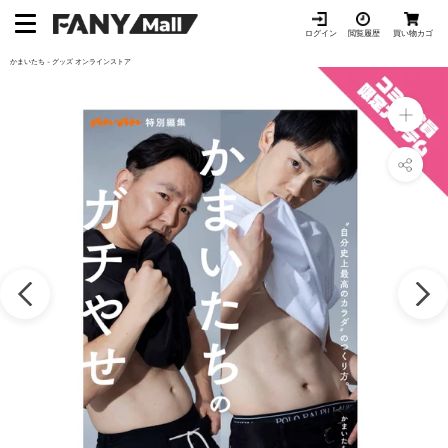
ス
キ
ログイン
閲覧履歴
買い物カゴ
ッ
かまいたち - グッズ オンラインストア
プ
し
て
コ
ン
テ
ン
ツ
に
移
動
す
る