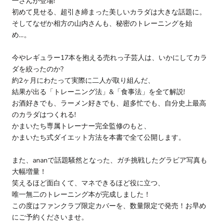
一さんが登場!
初めて見せる、超引き締まった美しいカラダは大きな話題に。
そしてなぜか相方の山内さんも、秘密のトレーニングを始
め…。
今やレギュラー17本を抱える売れっ子芸人は、いかにしてカラ
ダを絞ったのか?
約2ヶ月にわたって実際に二人が取り組んだ、
結果が出る「トレーニング法」&「食事法」を全て解説!
お酒好きでも、ラーメン好きでも、超多忙でも、自分史上最高
のカラダはつくれる!
かまいたち専属トレーナー完全監修のもと、
かまいたち式ダイエット方法を本書で全て公開します。
また、ananで話題騒然となった、ガチ挑戦したグラビア写真も
大幅増量！
笑えるほど面白くて、マネできるほど役に立つ、
唯一無二のトレーニング本が完成しました！
この度はファンクラブ限定カバーを、数量限定で発売！お早め
にご予約くださいませ。