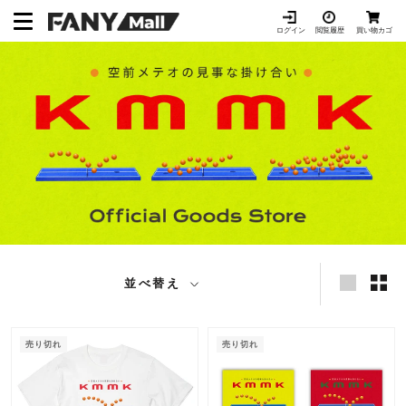
ス
キ
ログイン
閲覧履歴
買い物カゴ
ッ
プ
し
て
コ
ン
テ
ン
ツ
に
移
動
並べ替え
す
る
売り切れ
売り切れ