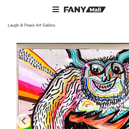
ス
キ
ッ
プ
Laugh & Peace Art Gallery
し
て
コ
ン
テ
ン
ツ
に
移
動
す
る