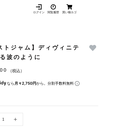
ログイン
閲覧履歴
買い物カゴ
ストジャム】ディヴィニテ
光る波のように
000
（税込）
なら
月々2,750円
から。分割手数料無料