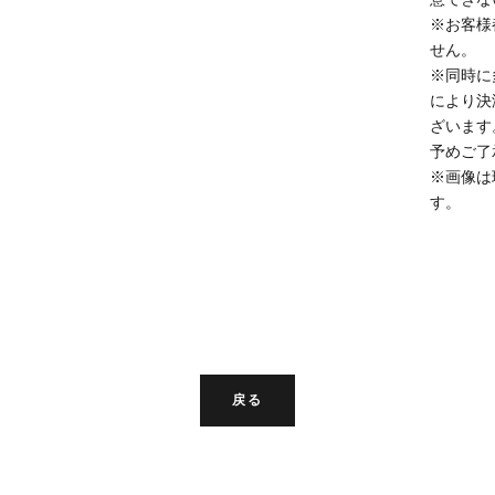
※お客様
せん。
※同時に
により決
ざいます
予めご了
※画像は
す。
戻る