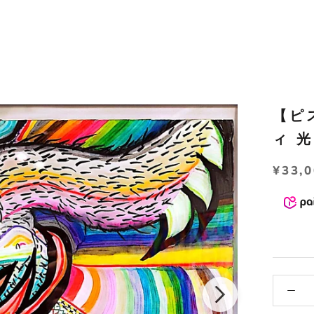
【ピ
ィ 
¥33,