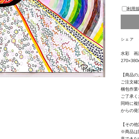
利用
シェア
水彩 画
270×38
【商品の
ご注文確
梱包作業
ご了承く
同時に複
からの発
【その他
※商品は
意できな