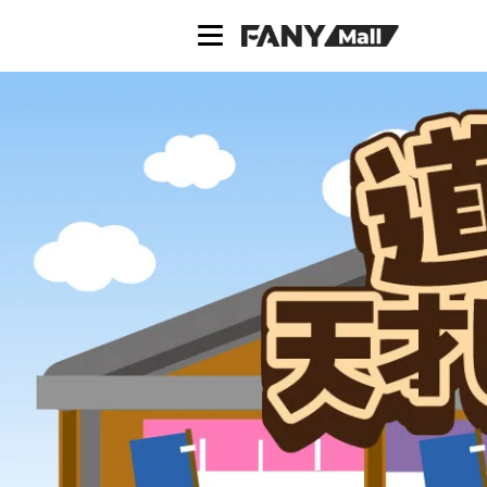
ス
キ
ッ
プ
し
て
コ
ン
テ
ン
ツ
に
移
動
す
る