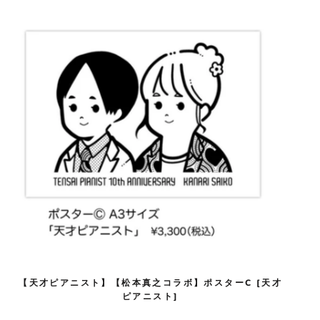
【天才ピアニスト】【松本真之コラボ】ポスターC [天才
ピアニスト]