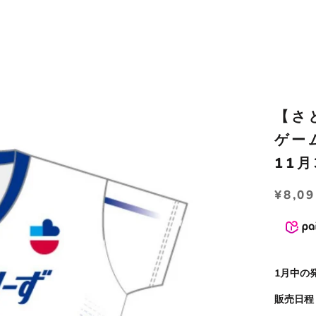
【さ
ゲー
11
¥8,0
1月中の
販売日程：