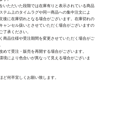
をいただいた段階では在庫有りと表示されている商品
ステム上のタイムラグや同一商品への集中注文によ
文後に在庫切れとなる場合がございます。在庫切れの
キャンセル扱いとさせていただく場合がございますの
ご了承ください。
く商品仕様や受注期間を変更させていただく場合がご
。
改めて受注・販売を再開する場合がございます。
環境により色合いが異なって見える場合がございま
ほど何卒宜しくお願い致します。