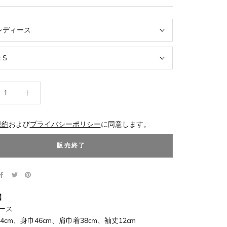
レディース
:
S
規約
および
プライバシーポリシー
に同意します。
販売終了
】
ース
4cm、身巾46cm、肩巾着38cm、袖丈12cm