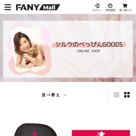
ス
キ
ログイン
閲覧履歴
買い物カゴ
ッ
プ
し
て
コ
ン
テ
ン
ツ
に
移
動
並べ替え
す
る