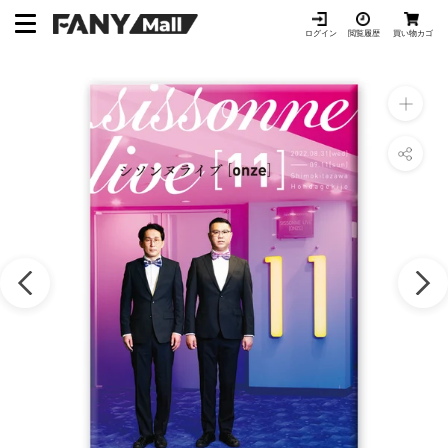
ス
キ
ログイン
閲覧履歴
買い物カゴ
ッ
プ
し
て
コ
ン
テ
ン
ツ
に
移
動
す
る