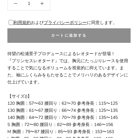
利用規約
および
プライバシーポリシー
に同意します。
カートに追加する
待望の松浦景子プロデュースによるレオタードが登場！
『プリンセスレオタード』では、胸元にたっぷりレースを使用
することで気になるボリュームを視覚的に抑えています。ま
た、袖にふくらみをもたせることでメリハリのあるデザインに
仕上げています。
【サイズ()】
120 胸囲：57〜63 腰回り：62〜70 参考身長：115〜125
130 胸囲：61〜67 腰回り：66〜74 参考身長：125〜135
140 胸囲：64〜72 腰回り：70〜78 参考身長：135〜145
S 胸囲：72〜80 腰回り：82〜89 参考身長：146〜156
M 胸囲：79〜87 腰回り：85〜93 参考身長：153〜163