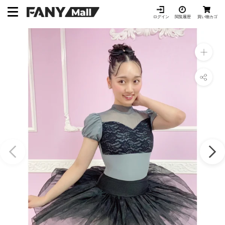
ス
キ
ログイン
閲覧履歴
買い物カゴ
ッ
プ
し
て
コ
ン
テ
ン
ツ
に
移
動
す
る