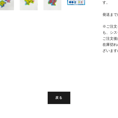
す。
発送まで
※ご注文
も、シス
ご注文後
在庫切れ
ざいます
戻る