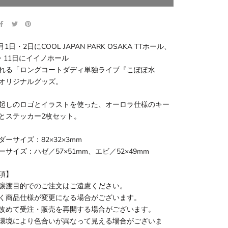
月1日・2日にCOOL JAPAN PARK OSAKA TTホール、
日・11日にイイノホール
れる「ロングコートダディ単独ライブ『こぽぽ水
オリジナルグッズ。
起しのロゴとイラストを使った、オーロラ仕様のキー
とステッカー2枚セット。
ーサイズ：82×32×3mm
サイズ：ハゼ／57×51mm、エビ／52×49mm
項】
譲渡目的でのご注文はご遠慮ください。
く商品仕様が変更になる場合がございます。
改めて受注・販売を再開する場合がございます。
環境により色合いが異なって見える場合がございま