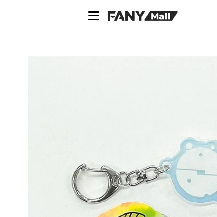
ス
キ
ッ
プ
し
て
コ
ン
テ
ン
ツ
に
移
動
す
る