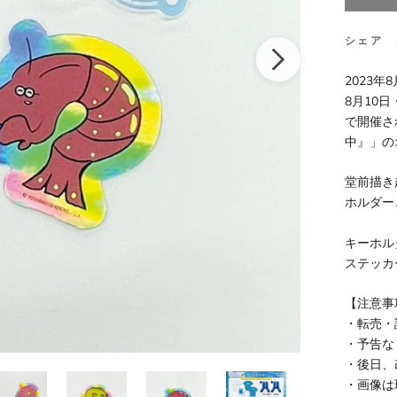
シェア
2023年8
8月10
で開催さ
中』」の
堂前描き
ホルダー
キーホルダ
ステッカー
【注意事
・転売・
・予告な
・後日、
・画像は