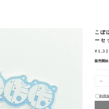
こぽ
ーセ
¥1,3
販売開始：
利用