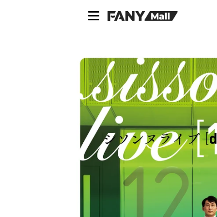
ス
キ
ッ
プ
し
て
コ
ン
テ
ン
ツ
に
移
動
す
る