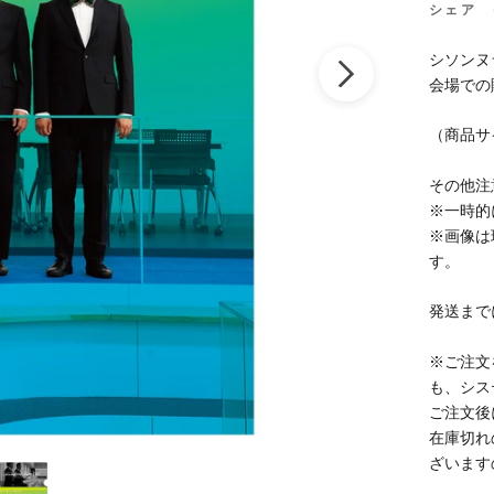
シェア
シソンヌ
会場での
（商品サ
その他注
※一時的
※画像は
す。
発送まで
※ご注文
も、シス
ご注文後
在庫切れ
ざいます