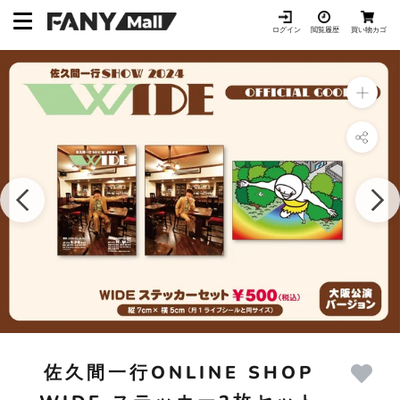
ス
キ
ログイン
閲覧履歴
買い物カゴ
ッ
プ
し
て
コ
ン
テ
ン
ツ
に
移
動
す
る
佐久間一行ONLINE SHOP