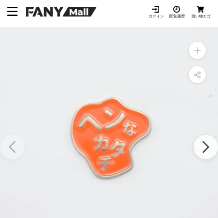
ス
キ
ログイン
閲覧履歴
買い物カゴ
ッ
プ
し
て
コ
ン
テ
ン
ツ
に
移
動
す
る