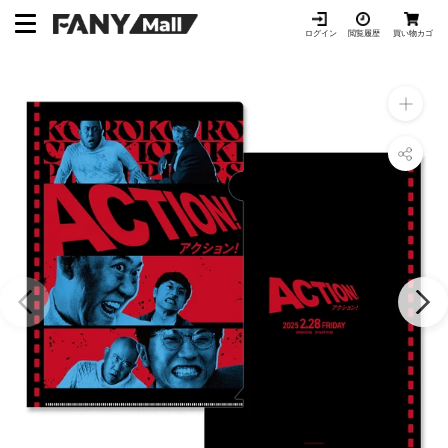
ス
キ
ログイン
閲覧履歴
買い物カゴ
ッ
プ
し
て
コ
ン
テ
ン
ツ
に
移
動
す
る