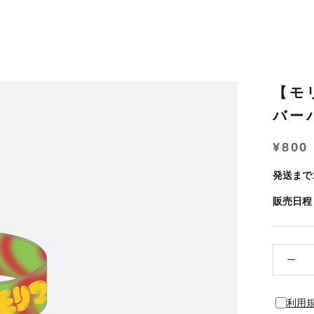
【モ
バー
¥800
発送まで
販売日程：
利用