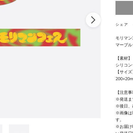
シェア
モリマン
マーブル
【素材】
シリコン
【サイズ
200×20
【注意事
※発送ま
※後日、
※画像は
す。
※お届け