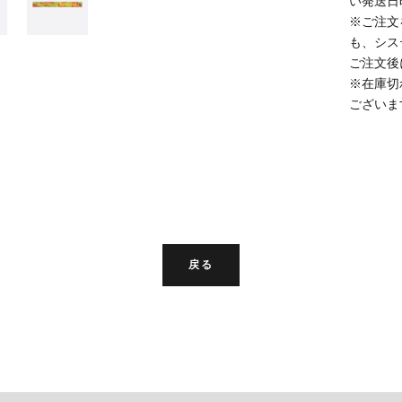
い発送日
※ご注文
も、シス
ご注文後
※在庫切
ございま
戻る