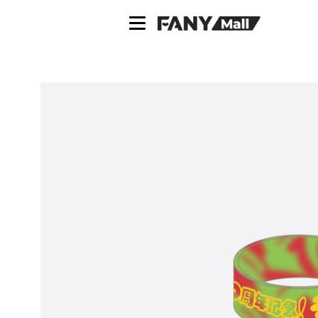
ス
キ
ッ
プ
し
て
コ
ン
テ
ン
ツ
に
移
動
す
る