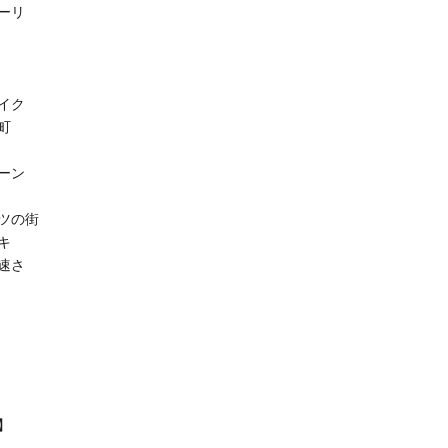
ーリ
イク
町
ーン
ツの街
キ
速さ
】