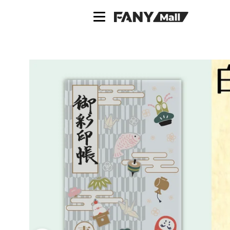
ス
キ
ッ
プ
し
て
コ
ン
テ
ン
ツ
に
移
動
す
る