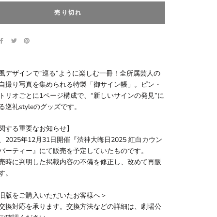
売り切れ
風デザインで“巡る”ように楽しむ一冊！全所属芸人の
自撮り写真を集められる特製「御サイン帳」。ピン・
トリオごとに1ページ構成で、“新しいサインの発見”に
る巡礼styleのグッズです。
関する重要なお知らせ】
2025年12月31日開催『渋神大晦日2025 紅白カウン
パーティー』にて販売を予定していたものです。
売時に判明した掲載内容の不備を修正し、改めて再販
す。
旧版をご購入いただいたお客様へ＞
交換対応を承ります。交換方法などの詳細は、劇場公