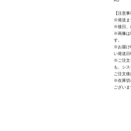
A5
【注意事
※発送ま
※後日、
※画像は
す。
※お届け
い発送日
※ご注文
も、シス
ご注文後
※在庫切
ございま