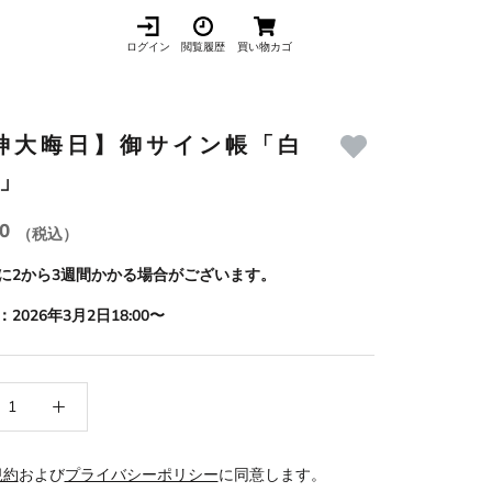
ログイン
閲覧履歴
買い物カゴ
神大晦日】御サイン帳「白
壱」
00
（税込）
に2から3週間かかる場合がございます。
2026年3月2日18:00〜
規約
および
プライバシーポリシー
に同意します。