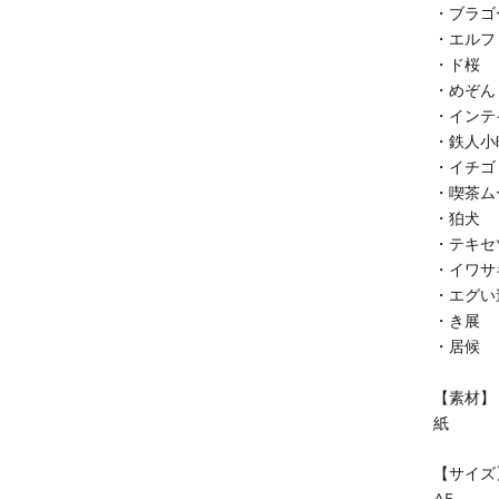
・ブラゴ
・エルフ
・ド桜
・めぞん
・インテ
・鉄人小
・イチゴ
・喫茶ム
・狛犬
・テキセ
・イワサ
・エグい
・き展
・居候
【素材】
紙
【サイズ