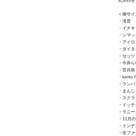
式SNS
＜御サイ
・滝音
・イチキ
・シマッ
・アイロ
・ダイタ
・セッツ
・今井ら
・官兵衛
・kento f
・ランパ
・まんじ
・スクラ
・ドッチ
・ラニー
・11月
・ドンデ
・生ファ