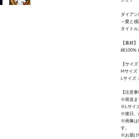
シェア
ダイアン
～愛と感
タイトル
【素材】
綿100% 
【サイズ
Mサイズ：
Lサイズ：
【注意事
※発送ま
※Lサイ
※後日、
※画像は
す。
※お届け