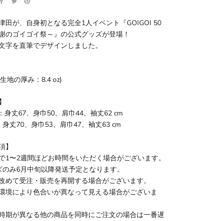
津田が、自身初となる完全1人イベント『GOIGOI 50
謝のゴイゴイ祭～』の公式グッズが登場！
文字を直筆でデザインしました。
(生地の厚み：8.4 oz)
】
身丈67、身巾50、肩巾44、袖丈62 cm
身丈70、身巾53、肩巾47、袖丈63 cm
項】
で1〜2週間ほどお時間をいただく場合がございます。
ズのみ6月中旬以降発送予定となります。
改めて受注・販売を再開する場合がございます。
環境により色合いが異なって見える場合がございま
時期が異なる他の商品を同時にご注文の場合は一番遅