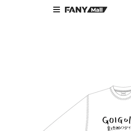
ス
キ
ッ
プ
し
て
コ
ン
テ
ン
ツ
に
移
動
す
る