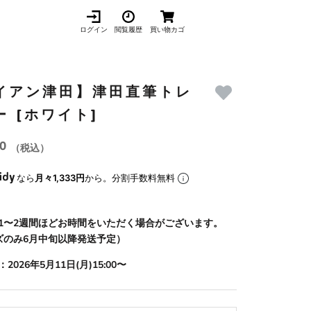
ログイン
閲覧履歴
買い物カゴ
イアン津田】津田直筆トレ
ー [ホワイト]
00
（税込）
なら
月々1,333円
から。分割手数料無料
1〜2週間ほどお時間をいただく場合がございます。
ズのみ6月中旬以降発送予定）
2026年5月11日(月)15:00〜