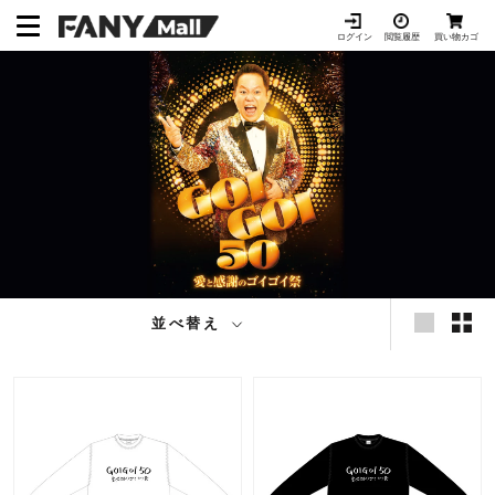
ス
キ
ログイン
閲覧履歴
買い物カゴ
ッ
プ
し
て
コ
ン
テ
ン
ツ
に
移
並べ替え
動
す
る