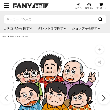
ス
キ
ログイン
閲覧履歴
買い物カゴ
ッ
プ
し
カテゴリから探す
タレント名で探す
ショップから探す
て
コ
舞台「天才バカボンのパパなのだ」
ン
テ
ン
ツ
に
移
動
す
る