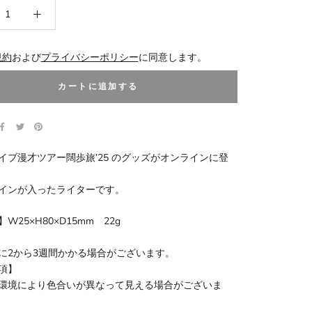
規約
および
プライバシーポリシー
に同意します。
カートに追加する
イブ漫才ツアー闊歩旅’25 のグッズがオンラインに登
インが入ったライターです。
W25×H80×D15mm 22g
に2から3週間かかる場合がございます。
項】
環境により色合いが異なって見える場合がございま