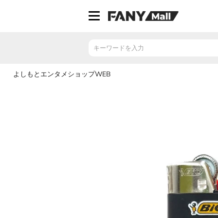
ス
キ
ッ
プ
し
て
コ
よしもとエンタメショップWEB
ン
テ
ン
ツ
に
移
動
す
る