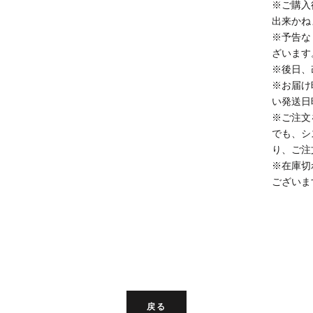
※ご購入
出来かね
※予告な
ざいます
※後日、
※お届け
い発送日
※ご注文
でも、シ
り、ご注
※在庫切
ございま
戻る