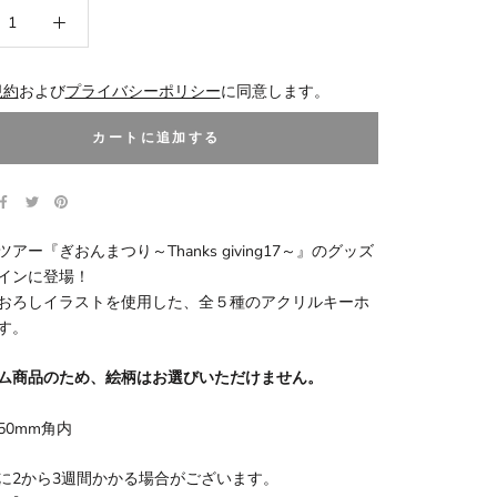
規約
および
プライバシーポリシー
に同意します。
カートに追加する
アー『ぎおんまつり～Thanks giving17～』のグッズ
インに登場！
おろしイラストを使用した、全５種のアクリルキーホ
す。
ム商品のため、絵柄はお選びいただけません。
50mm角内
に2から3週間かかる場合がございます。