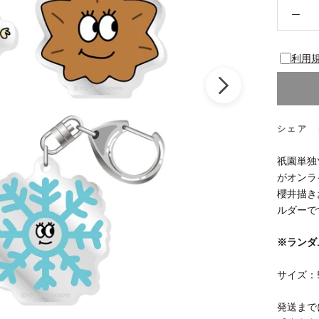
利用
シェア
祇園単独ツ
がオンラ
櫻井描き
ルダーで
※ランダ
サイズ：
発送まで