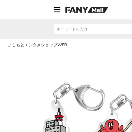
ス
キ
ッ
プ
し
て
コ
よしもとエンタメショップWEB
ン
テ
ン
ツ
に
移
動
す
る