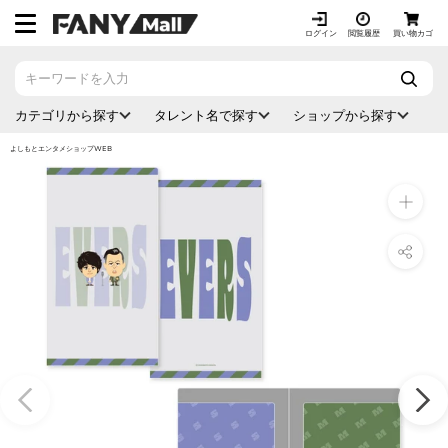
ス
キ
ログイン
閲覧履歴
買い物カゴ
ッ
プ
し
カテゴリから探す
タレント名で探す
ショップから探す
て
コ
よしもとエンタメショップWEB
ン
テ
ン
ツ
に
移
動
す
る