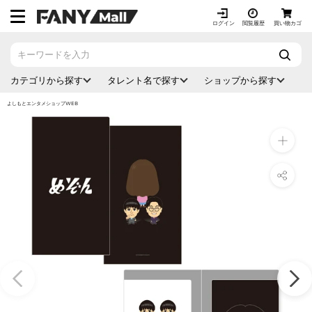
ス
キ
ログイン
閲覧履歴
買い物カゴ
ッ
プ
し
カテゴリから探す
タレント名で探す
ショップから探す
て
コ
よしもとエンタメショップWEB
ン
テ
ン
ツ
に
移
動
す
る