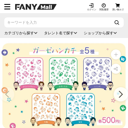
ス
キ
ログイン
閲覧履歴
買い物カゴ
ッ
プ
し
カテゴリから探す
タレント名で探す
ショップから探す
て
コ
ン
テ
ン
ツ
に
移
動
す
る