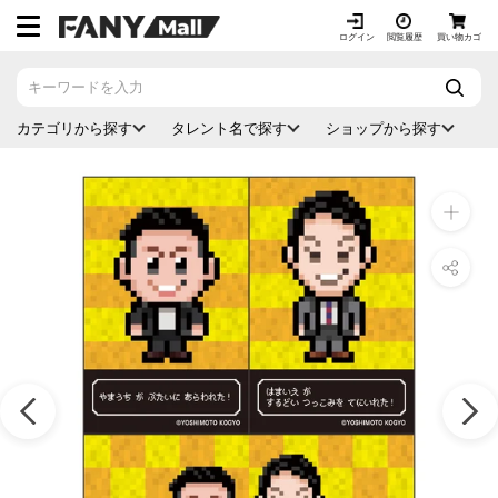
ス
キ
ログイン
閲覧履歴
買い物カゴ
ッ
プ
し
カテゴリから探す
タレント名で探す
ショップから探す
て
コ
ン
テ
ン
ツ
に
移
動
す
る