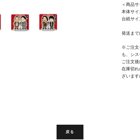
＜商品サ
本体サイズ
台紙サイズ
発送まで
※ご注文
も、シス
ご注文後
在庫切れ
ざいます
戻る