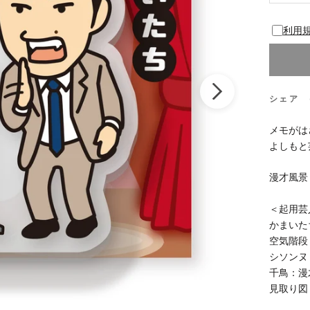
利用
シェア
メモがは
よしもと
漫才風景
＜起用芸
かまいた
空気階段
シソンヌ
千鳥：漫
見取り図