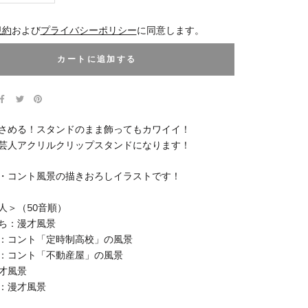
規約
および
プライバシーポリシー
に同意します。
カートに追加する
さめる！スタンドのまま飾ってもカワイイ！
芸人アクリルクリップスタンドになります！
・コント風景の描きおろしイラストです！
人＞（50音順）
ち：漫才風景
：コント「定時制高校」の風景
：コント「不動産屋」の風景
才風景
：漫才風景