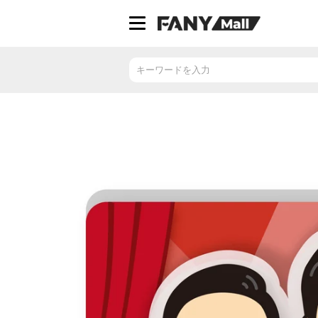
ス
キ
ッ
プ
し
て
コ
ン
テ
ン
ツ
に
移
動
す
る