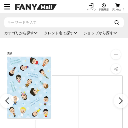
ス
キ
ログイン
閲覧履歴
買い物カゴ
ッ
プ
し
カテゴリから探す
タレント名で探す
ショップから探す
て
コ
ン
テ
ン
ツ
に
移
動
す
る