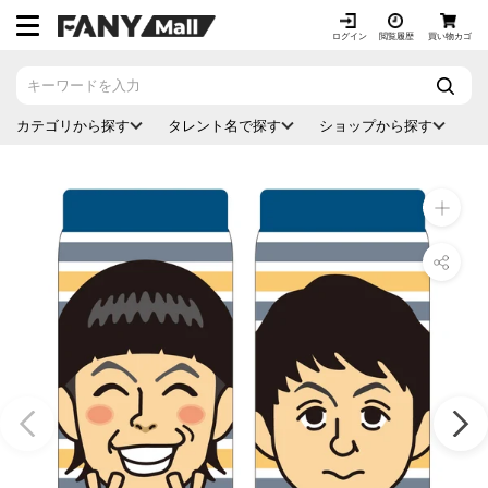
ス
キ
ログイン
閲覧履歴
買い物カゴ
ッ
プ
し
カテゴリから探す
タレント名で探す
ショップから探す
て
コ
ン
テ
ン
ツ
に
移
動
す
る