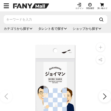
ス
キ
ログイン
閲覧履歴
買い物カゴ
ッ
プ
し
カテゴリから探す
タレント名で探す
ショップから探す
て
コ
ン
テ
ン
ツ
に
移
動
す
る