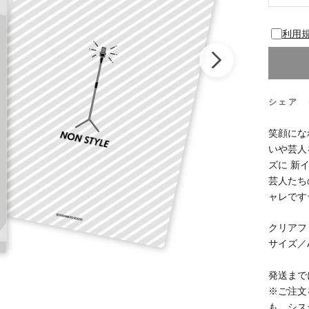
利用
シェア
笑顔にな
いや芸人を
ズに 新
芸人たち
ャレです
クリアフ
サイズ／
発送まで
※ご注文
も、シス