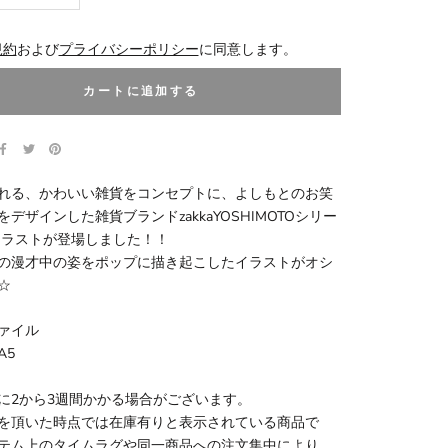
規約
および
プライバシーポリシー
に同意します。
カートに追加する
れる、かわいい雑貨をコンセプトに、よしもとのお笑
デザインした雑貨ブランドzakkaYOSHIMOTOシリー
イラストが登場しました！！
の漫才中の姿をポップに描き起こしたイラストがオシ
☆
ァイル
A5
に2から3週間かかる場合がございます。
を頂いた時点では在庫有りと表示されている商品で
テム上のタイムラグや同一商品への注文集中により、