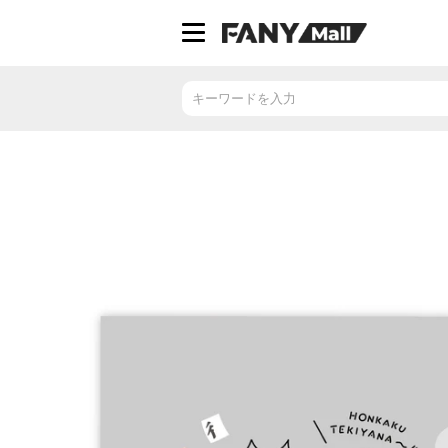
ス
キ
ッ
プ
し
て
コ
ン
テ
ン
ツ
に
移
動
す
る