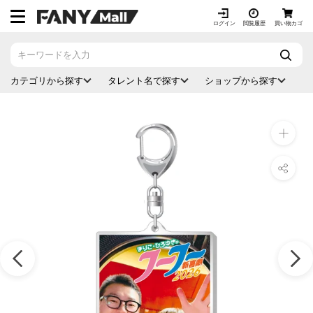
ス
キ
ログイン
閲覧履歴
買い物カゴ
ッ
プ
し
カテゴリから探す
タレント名で探す
ショップから探す
て
コ
ン
テ
ン
ツ
に
移
動
す
る