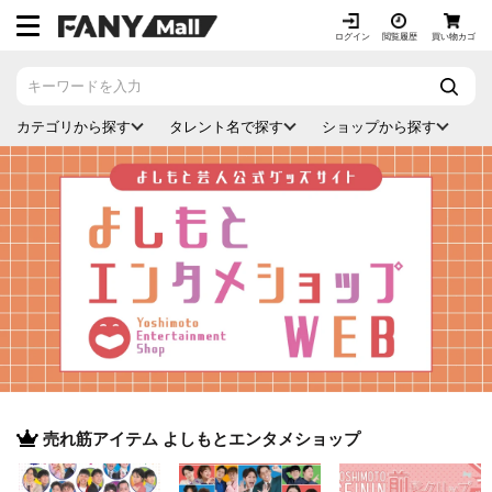
ス
キ
ログイン
閲覧履歴
買い物カゴ
ッ
プ
し
カテゴリから探す
タレント名で探す
ショップから探す
て
コ
ン
テ
ン
ツ
に
移
動
す
る
売れ筋アイテム よしもとエンタメショップ