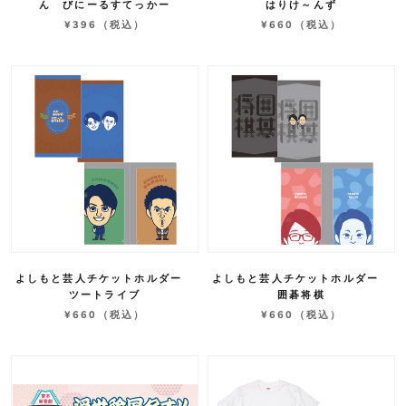
ん びにーるすてっかー
はりけ～んず
¥396
（税込）
¥660
（税込）
よしもと芸人チケットホルダー
よしもと芸人チケットホルダー
ツートライブ
囲碁将棋
¥660
（税込）
¥660
（税込）