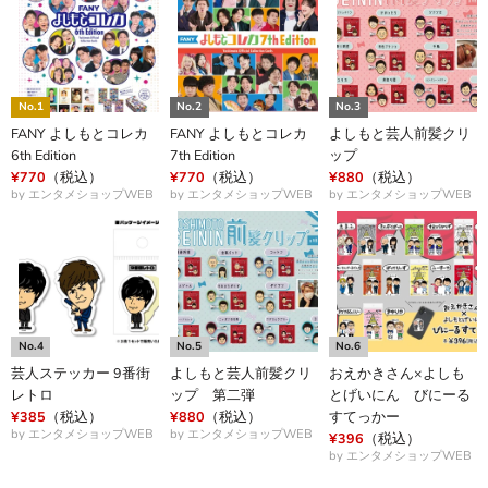
FANY よしもとコレカ
FANY よしもとコレカ
よしもと芸人前髪クリ
6th Edition
7th Edition
ップ
¥770
（税込）
¥770
（税込）
¥880
（税込）
by エンタメショップWEB
by エンタメショップWEB
by エンタメショップWEB
芸人ステッカー 9番街
よしもと芸人前髪クリ
おえかきさん×よしも
レトロ
ップ 第二弾
とげいにん びにーる
¥385
（税込）
¥880
（税込）
すてっかー
by エンタメショップWEB
by エンタメショップWEB
¥396
（税込）
by エンタメショップWEB